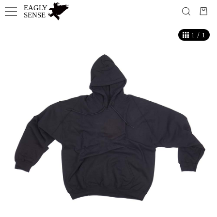
1
/
1