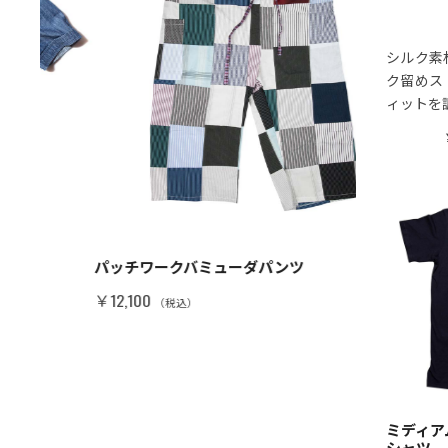
シルク素
ク留めス
ィットを
パッチワークバミューダパンツ
ワイドバギー
￥12,100
￥16,500
（税込）
（税
ミディア
シャツ