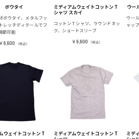
ボウタイ
ミディアムウェイトコットン T
ウー
シャツ スカイ
材ボウタイ、メタルフッ
ウー
コットンＴシャツ、ラウンドネッ
トレッチディテールでフ
ャッ
ク、ショートスリーブ
調節可能
￥6,600
￥6,600
（税込）
（税込）
フィット デニムパンツ
ロングスリーブストライプシャツ
￥16,500
込）
（税込）
ムウェイトコットン T
ミディアムウェイトコットン T
ミデ
シャツ
シャ