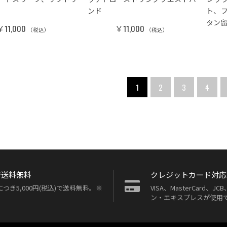
ンド
ト、
タン
￥11,000
￥11,000
（税込）
（税込）
1
2
3
4
で送料無料
クレジットカード対応
つき5,000円(税込)で送料無料。※
VISA、MasterCard
ン・エキスプレスが使用