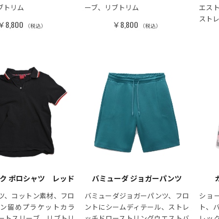
ブトリム
ーブ、リブトリム
エス
スト
￥8,800
￥8,800
（税込）
（税込）
ク ポロシャツ レッド
バミューダ ジョガーパンツ
ツ、コットン素材、フロ
バミューダジョガーパンツ、フロ
ショ
ン留めプラケットカラ
ントにシームディテール、ストレ
ト、
ートスリーブ、リブトリ
ッチドローストリングウエストバ
レッ