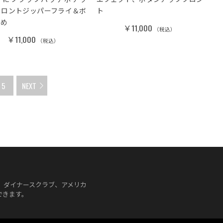
フロントジッパーフライ＆ボ
ト
留め
￥11,000
（税込）
￥11,000
（税込）
5
NEXT
、JCB、ダイナースクラブ、アメリカ
できます。